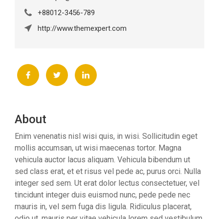
+88012-3456-789
http://www.themexpert.com
About
Enim venenatis nisl wisi quis, in wisi. Sollicitudin eget
mollis accumsan, ut wisi maecenas tortor. Magna
vehicula auctor lacus aliquam. Vehicula bibendum ut
sed class erat, et et risus vel pede ac, purus orci. Nulla
integer sed sem. Ut erat dolor lectus consectetuer, vel
tincidunt integer duis euismod nunc, pede pede nec
mauris in, vel sem fuga dis ligula. Ridiculus placerat,
odio ut, mauris per vitae vehicula lorem sed vestibulum,