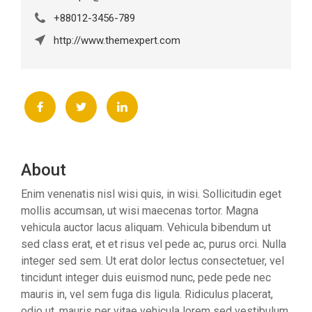
+88012-3456-789
http://www.themexpert.com
About
Enim venenatis nisl wisi quis, in wisi. Sollicitudin eget
mollis accumsan, ut wisi maecenas tortor. Magna
vehicula auctor lacus aliquam. Vehicula bibendum ut
sed class erat, et et risus vel pede ac, purus orci. Nulla
integer sed sem. Ut erat dolor lectus consectetuer, vel
tincidunt integer duis euismod nunc, pede pede nec
mauris in, vel sem fuga dis ligula. Ridiculus placerat,
odio ut, mauris per vitae vehicula lorem sed vestibulum,